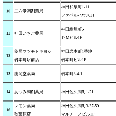
神田和泉町1-11
10
二六堂調剤薬局
ファベルハウス1Ｆ
神田紺屋町5
11
神田いちご薬局
T･Mビル1F
薬局マツモトキヨシ
神田岩本町1番地
12
岩本町駅前店
岩本町ビル1F
13
龍閑堂薬局
岩本町3-4-1
14
あつみ調剤薬局
神田佐久間町1-21
レモン薬局
神田佐久間町3-37-59
16
秋葉原店
マルチーノビル1F