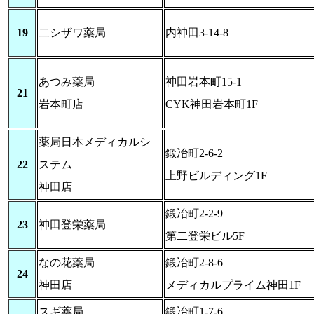
19
二シザワ薬局
内神田3-14-8
あつみ薬局
神田岩本町15-1
21
岩本町店
CYK神田岩本町1F
薬局日本メディカルシ
鍛冶町2-6-2
22
ステム
上野ビルディング1F
神田店
鍛冶町2-2-9
23
神田登栄薬局
第二登栄ビル5F
なの花薬局
鍛冶町2-8-6
24
神田店
メディカルプライム神田1F
スギ薬局
鍛冶町1-7-6