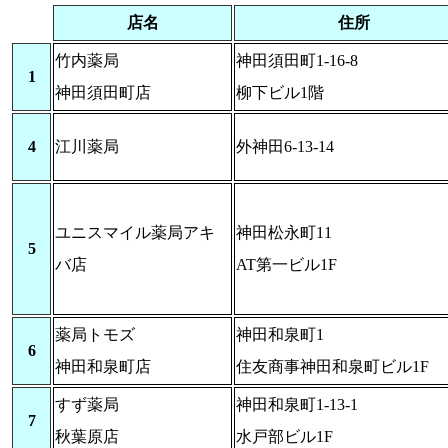
店名
住所
竹内薬局
神田須田町1-16-8
1
神田須田町店
柳下ビル1階
4
江川薬局
外神田6-13-14
ユニスマイル薬局アキ
神田松永町11
5
バ店
AT第一ビル1F
薬局トモズ
神田和泉町1
6
神田和泉町店
住友商事神田和泉町ビル1F
すず薬局
神田和泉町1-13-1
7
秋葉原店
水戸部ビル1F