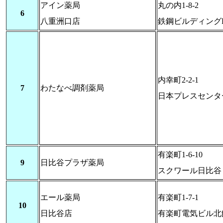
アイン薬局
丸の内1-8-2
6
八重洲口店
鉄鋼ビルディングB
内幸町2-2-1
7
わたなべ調剤薬局
日本プレスセンタ
有楽町1-6-10
9
日比谷プラザ薬局
スクワール日比谷
エール薬局
有楽町1-7-1
10
日比谷店
有楽町電気ビル北館